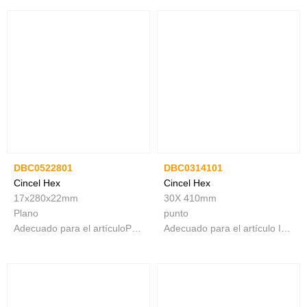
DBC0522801
DBC0314101
Cincel Hex
Cincel Hex
17x280x22mm
30X 410mm
Plano
punto
Adecuado para el artículoPDB13008
Adecuado para el artículo INGCO PDB17008 y PDB17018