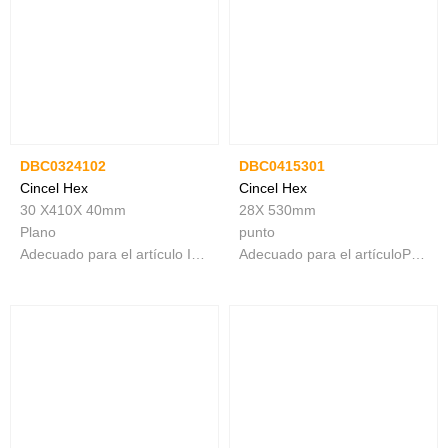
DBC0324102
DBC0415301
Cincel Hex
Cincel Hex
30 X410X 40mm
28X 530mm
Plano
punto
Adecuado para el artículo INGCO PDB17008 y PDB17018
Adecuado para el artículoPDB22001