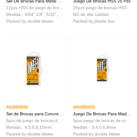
Set De Brocas Para Metal HSS -12 piezas
Juego De Brocas HSS 25 Pzs
12pzs HSS de juego de brocas helicoidales
25pzs juego de brocas HSS
Medida：5/64",1/8", 5/32",3/16",1/4",5/16"
M2 de alta calidad
Packed by double blister
Packed by plastic box
AKDB3055
AKDB5055
Set de Brocas para Concreto - 5 piezas
Juego De Brocas Para Madera 5 Piezas
5pzs de juego de brocas de mampostería
5pzs juego de brocas de madera
Medida：4,5,6,8,10mm
Medida：3,4,5,6,8mm
Packed by double blister
Packed by double blister