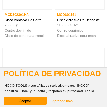
MCD302301HA
MGD601151
Disco Abrasivo De Corte
Disco Abrasivo De Desbaste
230mm(9
115mm(4/ 1/2
Centro deprimido
Centro deprimido
Disco de corte para metal
Disco abrasivo para metal
POLÍTICA DE PRIVACIDAD
INGCO TOOLS y sus afiliados (colectivamente, "INGCO",
"nosotros", "nos" y "nuestro") respetan su privacidad. Lea lo
siguiente para obtener más información sobre nuestra Política de
Aceptar
Aprende más
privacidad ( "esta Política"). Esta Política se aplica a los sitios
MGD601251
MGD601801
web, productos y servicios de INGCO que muestran o