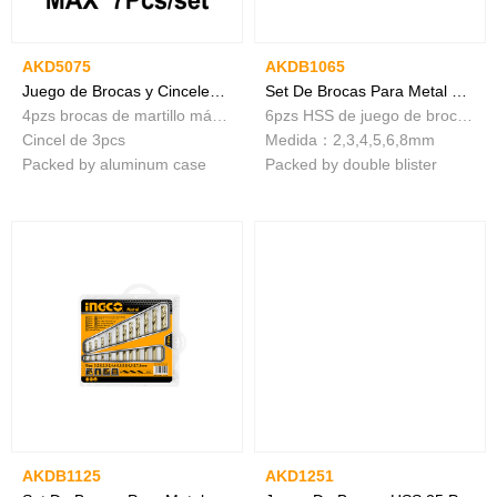
AKD5075
AKDB1065
Juego de Brocas y Cinceles SDS Max - 7 Piezas
Set De Brocas Para Metal Hss - 6 Piezas
4pzs brocas de martillo máx y 3pzs cinceles
6pzs HSS de juego de brocas helicoidales
Cincel de 3pcs
Medida：2,3,4,5,6,8mm
Packed by aluminum case
Packed by double blister
AKDB1125
AKD1251