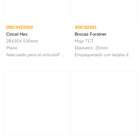
DBC0425302
ADCS2501
Cincel Hex
Brocas Forstner
28X35X 530mm
Hoja TCT
Plano
Diámetro: 25mm
Adecuado para el artículoPDB22001
Empaquetado con tarjeta deslizante