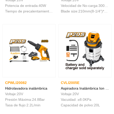
Potencia de entrada:40W
Velocidad de No-carga:3000rpm
Tiempo de precalentamiento: 3 ~ 5 minutos
Blade size:210mm(8-1/4")*25.4mm
CPWLI20082
CVLI2005E
Hidrolavadora inalámbrica
Aspiradora Inalámbrica Ion De Litio 20V
Voltaje:20V
Voltaje:20V
Presión Máxima:24.8Bar
Vacuidad: ≥8.0KPa
Tasa de flujo:2.2L/min
Capacidad de polvo:20L