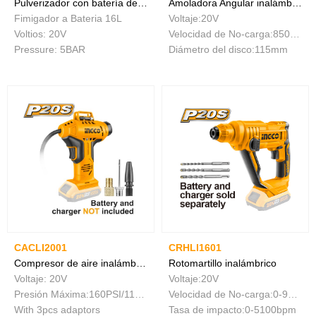
Pulverizador con batería de 20 V
Amoladora Angular inalámbrica
Fimigador a Bateria 16L
Voltaje:20V
Voltios: 20V
Velocidad de No-carga:8500/min
Pressure: 5BAR
Diámetro del disco:115mm
CACLI2001
CRHLI1601
Compresor de aire inalámbrico
Rotomartillo inalámbrico
Voltaje: 20V
Voltaje:20V
Presión Máxima:160PSI/11BAR
Velocidad de No-carga:0-900/min
With 3pcs adaptors
Tasa de impacto:0-5100bpm