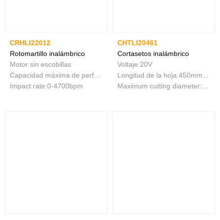
CRHLI22012
CHTLI20461
Rotomartillo inalámbrico
Cortasetos inalámbrico
Motor sin escobillas
Voltaje:20V
Capacidad máxima de perforación:Φ22 en concreto
Longitud de la hoja:450mm（18"）
Impact rate:0-4700bpm
Maximum cutting diameter:18mm