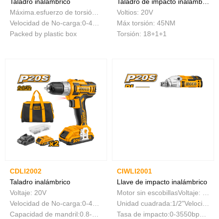
Taladro inalámbrico
Taladro de impacto inalámbrico
Máxima.esfuerzo de torsión:45NM
Voltios: 20V
Velocidad de No-carga:0-400/0-1500/min
Máx torsión: 45NM
Packed by plastic box
Torsión: 18+1+1
CDLI2002
CIWLI2001
Taladro inalámbrico
Llave de impacto inalámbrico
Voltaje: 20V
Motor sin escobillasVoltaje: 20V
Velocidad de No-carga:0-400/0-1500/minMax. torsión:45NM
Unidad cuadrada:1/2"Velocidad de No-carga:0-2300/min
Capacidad de mandril:0.8-10mmAjustes de par:15+1
Tasa de impacto:0-3550bpmMax. torque:300NM