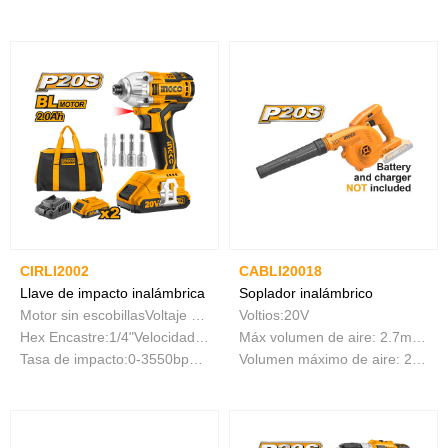
CIRLI2002
CABLI20018
Llave de impacto inalámbrica
Soplador inalámbrico
Motor sin escobillasVoltaje de taladro: 20V
Voltios:20V
Hex Encastre:1/4"Velocidad de No-carga:0-2400/min
Máx volumen de aire: 2.7m³/min
Tasa de impacto:0-3550bpmMax. torque:200NM
Volumen máximo de aire: 2.7 m³/min