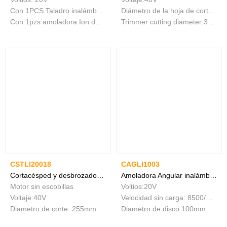
Con 1PCS Taladro inalámbrico de iones de litio
Diámetro de la hoja de corte:255mm
Con 1pzs amoladora Ion de Litio
Trimmer cutting diameter:330mm
CSTLI20018
CAGLI1003
Cortacésped y desbrozadora inalámbrica
Amoladora Angular inalámbrica
Motor sin escobillas
Voltios:20V
Voltaje:40V
Velocidad sin carga: 8500/min
Diametro de corte: 255mm
Diametro de disco 100mm