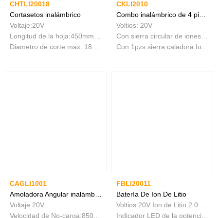
CHTLI20018
CKLI2010
Cortasetos inalámbrico
Combo inalámbrico de 4 piezas
Voltaje:20V
Voltios: 20V
Longitud de la hoja:450mm（18"）
Con sierra circular de iones de litio
Diametro de corte max: 18mm
Con 1pzs sierra caladora Ion de Litio
CAGLI1001
FBLI20011
Amoladora Angular inalámbrica
Batería De Ion De Litio
Voltaje:20V
Voltios:20V Ion de Litio 2.0 Ah bateria
Velocidad de No-carga:8500/min
Indicador LED de la potencia de batería