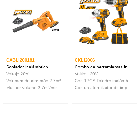
CABLI200181
CKLI2006
Soplador inalámbrico
Combo de herramientas inalámbricas de 2 piezas
Voltaje:20V
Voltios: 20V
Volumen de aire máx:2.7m³/min
Con 1PCS Taladro inalámbrico de iones de litio
Max air volume:2.7m³/min
Con un atornillador de impacto Ion de Litio