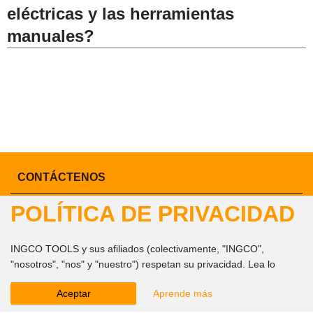
eléctricas y las herramientas
manuales?
CONTÁCTENOS
POLÍTICA DE PRIVACIDAD
+6583385651
+6583385651
INGCO TOOLS y sus afiliados (colectivamente, "INGCO",
"nosotros", "nos" y "nuestro") respetan su privacidad. Lea lo
+6583385651
siguiente para obtener más información sobre nuestra Política de
Aceptar
Aprende más
privacidad ( "esta Política"). Esta Política se aplica a los sitios
ingcomarketing@gmail.com
web, productos y servicios de INGCO que muestran o
marketing1@ingco.com
info@ingco.com