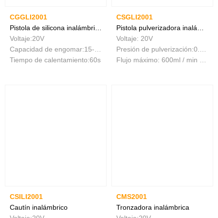
CGGLI2001
CSGLI2001
Pistola de silicona inalámbrica
Pistola pulverizadora inalámbrica
Voltaje:20V
Voltaje: 20V
Capacidad de engomar:15-18g/min
Presión de pulverización:0.1-0.2Bar
Tiempo de calentamiento:60s
Flujo máximo: 600ml / min viscosidad máxima: 40DIN-s
CSILI2001
CMS2001
Cautín inalámbrico
Tronzadora inalámbrica
Voltaje:20V
Voltaje:20V