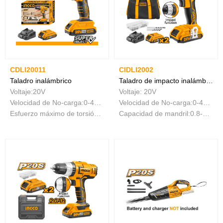
CDLI20011
CIDLI2002
Taladro inalámbrico
Taladro de impacto inalámbrico
Voltaje:20V
Voltaje: 20V
Velocidad de No-carga:0-400/0-1500/min
Velocidad de No-carga:0-400/0-1500/minMax. impact rate：22500bpmMax. torsión:45NM
Esfuerzo máximo de torsión:45NM
Capacidad de mandril:0.8-10mmAjustes de par:18+1+1