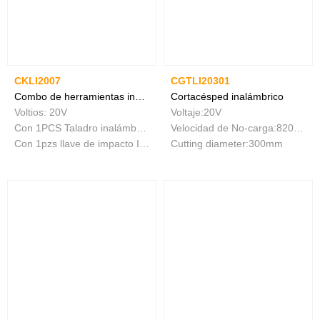
CKLI2007
CGTLI20301
Combo de herramientas inalámbricas de 2 piezas
Cortacésped inalámbrico
Voltios: 20V
Voltaje:20V
Con 1PCS Taladro inalámbrico de iones de litio
Velocidad de No-carga:8200/min
Con 1pzs llave de impacto Ion de Litio
Cutting diameter:300mm