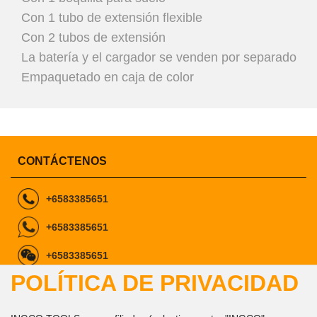
Con 1 tubo de extensión flexible
Con 2 tubos de extensión
La batería y el cargador se venden por separado
Empaquetado en caja de color
CONTÁCTENOS
+6583385651
+6583385651
+6583385651
POLÍTICA DE PRIVACIDAD
ingcomarketing@gmail.com
marketing1@ingco.com
info@ingco.com