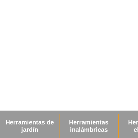
Acce
Herramientas
Herramientas
he
inalámbricas
eléctricas
e