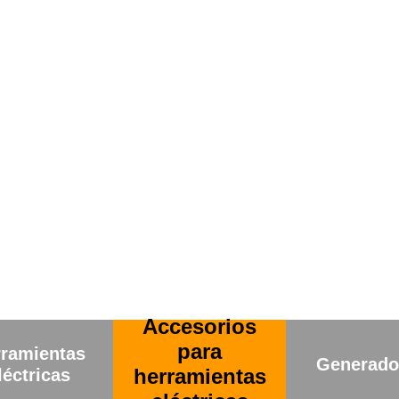
sorios para
Máquinas
Generadores
rramientas
soldar
léctricas