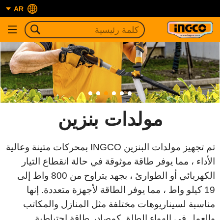
AR
مولدات بنزين
تم تجهيز مولدات البنزين INGCO بمحركات متينة وعالية
الأداء ، مما يوفر طاقة موثوقة في حالة انقطاع التيار
الكهربائي أو الطوارئ ، بجهد يتراوح من 800 واط إلى
19 كيلو واط ، مما يوفر الطاقة لأجهزة متعددة. إنها
مناسبة لسيناريوهات مختلفة مثل المنازل والمكاتب
والعمل في الهواء الطلق كمصادر طاقة احتياطية.