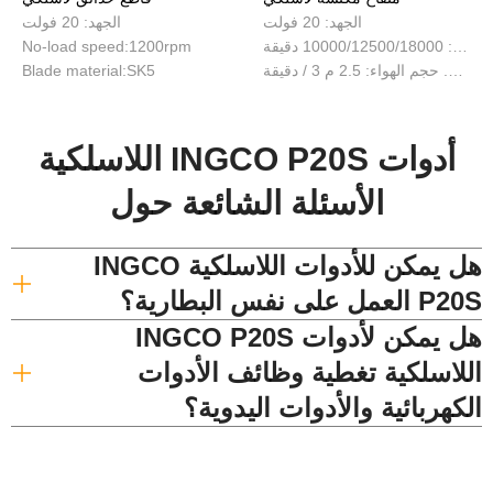
الجهد: 20 فولت
الجهد: 20 فولت
سرعة عدم التحميل :: 10000/12500/18000 دقيقة
No-load speed:1200rpm
ماكس. حجم الهواء: 2.5 م 3 / دقيقة
Blade material:SK5
أدوات INGCO P20S اللاسلكية
الأسئلة الشائعة حول
هل يمكن للأدوات اللاسلكية INGCO
P20S العمل على نفس البطارية؟
هل يمكن لأدوات INGCO P20S
اللاسلكية تغطية وظائف الأدوات
الكهربائية والأدوات اليدوية؟