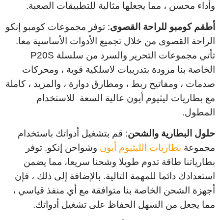
وأداء محسن ، مما يجعلها مثالية للتطبيقات الصعبة.
أطقم كومبو للراحة القصوى
: توفر مجموعات كومبو إنكو
الراحة القصوى من خلال تجميع الأدوات الأساسية معا.
تأتي مجموعات التحرير والسرد من سلسلة P20S
الخاصة بنا مزودة بتدريبات لاسلكية قوية ، ومحركات
صدمات ، ومفاتيح ربط ، ومطارق دوارة ، والمزيد ، كاملة
مع بطاريات ليثيوم أيون عالية السعة للاستخدام
المطول.
حلول البطارية والشحن
: قم بتشغيل أدواتك باستخدام
مجموعة
بطاريات الليثيوم أيون
وشواحن إنكو. توفر
بطارياتنا طاقة تدوم طويلا وشحنا سريعا، مما يضمن
استعدادك دائما للمهمة التالية. بالإضافة إلى ذلك ، فإن
أجهزة الشحن الخاصة بنا متوافقة مع أي منفذ قياسي ،
مما يجعل من السهل الحفاظ على تشغيل أدواتك.