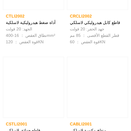
CTLI2002
CRCLI2002
قاطع كابل هيدروليكي لاسلكي
أداة ضغط هيدروليكية لاسلكية
جهد الحفر: 20 فولت
الجهد: 20 فولت
قطر القطع الأقصى ： 85 مم
نطاق العقص ： 16-400mm²
قوة العقص ： 60KN
قوة العقص ： 120KN
CSTLI2001
CABLI2001
منفاخ مكنسة لاسلكي
قاطع حدائق لاسلكي