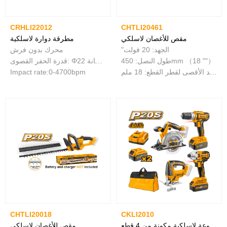
CRHLI22012
CHTLI20461
مقص للأغصان لاسلكي
مطرقة دوارة لاسلكية
"الجهد: 20 فولت
محرك بدون فرش
طول النصل: 450mm （18 ""）
قدرة الحفر القصوى: Φ22 في الخرسانة
الحد الأقصى لقطر القطع: 18 ملم
Impact rate:0-4700bpm
CHTLI20018
CKLI2010
مجموعة لاسلكية مكونة من 4 قطع
مقص للأغصان لاسلكي