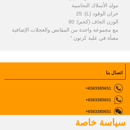
مولد الأسلاك النحاسية
خزان الوقود (L): 25
الوزن الجاف (كجم): 80
مع مجموعة واحدة من المقابض والعجلات الإضافية
معبأة في علبة كرتون "
اتصال بنا
6583385651+
6583385651+
6583385651+
سياسة خاصة
ingcomarketing@gmail.com
info@ingco.com
marketing1@ingco.com