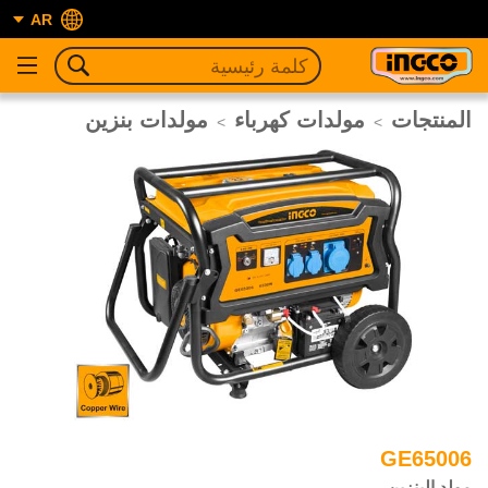
AR
المنتجات
مولدات كهرباء
مولدات بنزين
>
>
GE65006
مولد البنزين