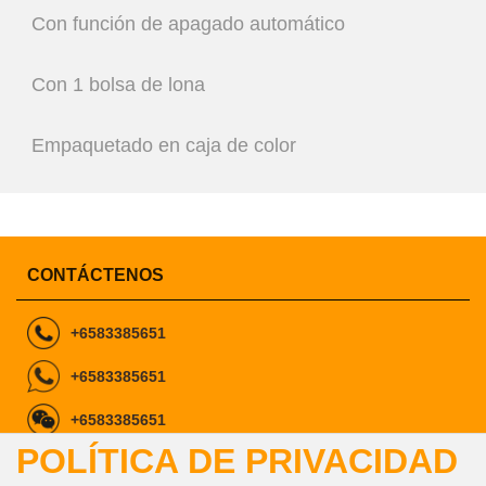
Con función de apagado automático
Con 1 bolsa de lona
Empaquetado en caja de color
CONTÁCTENOS
+6583385651
+6583385651
+6583385651
POLÍTICA DE PRIVACIDAD
ingcomarketing@gmail.com
marketing1@ingco.com
info@ingco.com