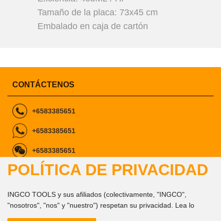
Tamaño de la placa: 73x45 cm
Embalado en caja de cartón
CONTÁCTENOS
+6583385651
+6583385651
+6583385651
POLÍTICA DE PRIVACIDAD
ingcomarketing@gmail.com
marketing1@ingco.com
info@ingco.com
INGCO TOOLS y sus afiliados (colectivamente, "INGCO",
Síganos
"nosotros", "nos" y "nuestro") respetan su privacidad. Lea lo
siguiente para obtener más información sobre nuestra Política de