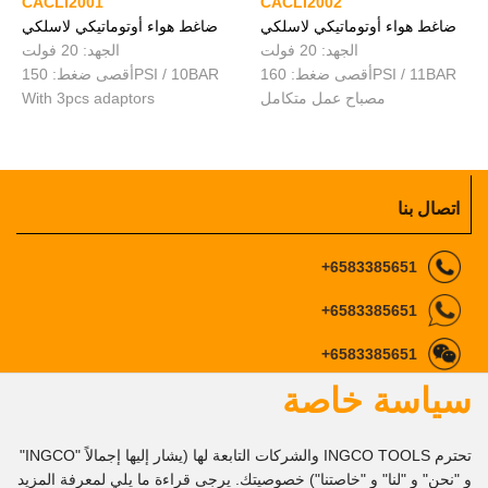
CACLI2001
CACLI2002
ضاغط هواء أوتوماتيكي لاسلكي
ضاغط هواء أوتوماتيكي لاسلكي
الجهد: 20 فولت
الجهد: 20 فولت
أقصى ضغط: 160PSI / 11BAR
أقصى ضغط: 150PSI / 10BAR
مصباح عمل متكامل
With 3pcs adaptors
اتصال بنا
6583385651+
6583385651+
6583385651+
سياسة خاصة
ingcomarketing@gmail.com
info@ingco.com
marketing1@ingco.com
تحترم INGCO TOOLS والشركات التابعة لها (يشار إليها إجمالاً "INGCO"
تابعنا
و "نحن" و "لنا" و "خاصتنا") خصوصيتك. يرجى قراءة ما يلي لمعرفة المزيد