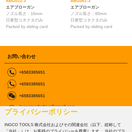
ABG031-3
ABG081-3
エアブローガン
エアブローガン
ノズル長さ：16mm
ノズル長さ：80mm
日東型コネクタのみ
日東型コネクタのみ
Packed by sliding card
Packed by sliding card
お問い合わせ
+6583385651
+6583385651
+6583385651
ingcomarketing@gmail.com
プライバシーポリシー
marketing1@ingco.com
info@ingco.com
INGCO TOOLS 株式会社およびその関連会社（以下、総称して
私たちに従ってくださ
「当社」）は、お客様のプライバシーを尊重します。 当社のプラ