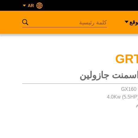
AR
وقع
GRT
سمنت جازولين
G