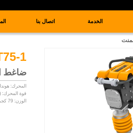
الخدمة
اتصال بنا
الم
منت
75-1
ضاغط ا
المحرك: هوندا X160
قوة المحرك: 4.0Kw (5.5HP)
الوزن: 79 كجم