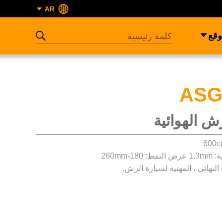
AR
وقع
ASG
ش الهوائية
1-260mm
النهائي ، المهنية لسيارة الرش.