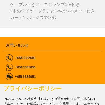
ケーブル付きアースクランプ1個付き
1本のワイヤーブラシと1本のヘルメット付き
カートンボックスで梱包
お問い合わせ
+6583385651
+6583385651
+6583385651
ingcomarketing@gmail.com
プライバシーポリシー
marketing1@ingco.com
info@ingco.com
INGCO TOOLS 株式会社およびその関連会社（以下、総称して
私たちに従ってくださ
「当社」）は、お客様のプライバシーを尊重します。 当社のプラ