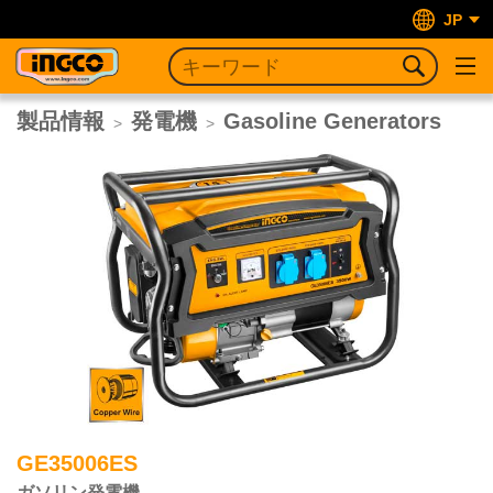
JP
製品情報
発電機
Gasoline Generators
>
>
GE35006ES
ガソリン発電機