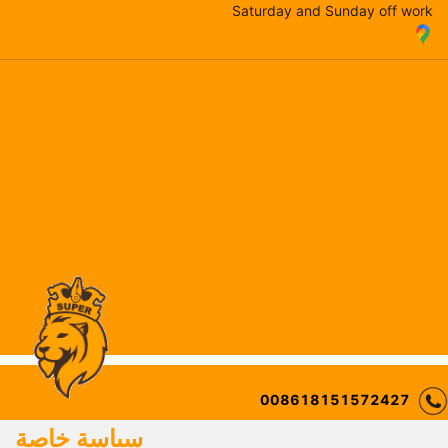
Saturday and Sunday off work
008618151572427
سياسة
خاصة
egmarketing@ingco.com