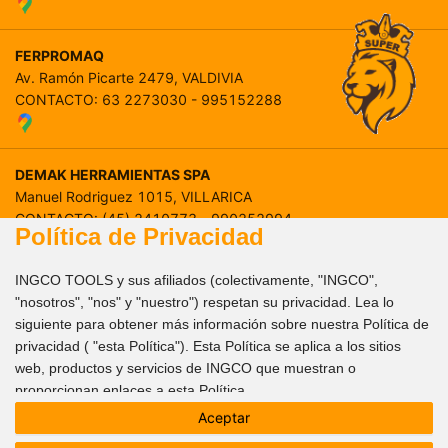
FERPROMAQ
Av. Ramón Picarte 2479, VALDIVIA
CONTACTO
:
63 2273030 - 995152288
DEMAK HERRAMIENTAS SPA
Manuel Rodriguez 1015, VILLARICA
CONTACTO
:
(45) 2410773 - 990252994
Política de Privacidad
INGCO TOOLS y sus afiliados (colectivamente, "INGCO",
SOCIEDAD ANDES INGENIERIA LTDA
"nosotros", "nos" y "nuestro") respetan su privacidad. Lea lo
General Cruz # 155 – local 1, TEMUCO
008618061926775
siguiente para obtener más información sobre nuestra Política de
CONTACTO
:
(45) 2 213929 - 973066737
privacidad ( "esta Política"). Esta Política se aplica a los sitios
info@ingco.com
web, productos y servicios de INGCO que muestran o
proporcionan enlaces a esta Política.
Síganos
OAGMA
Aceptar
Esta Política describe cómo INGCO procesa sus datos
Monte cea 693 , LOS ANGELES